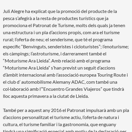
Juli Alegre ha explicat que la promoció del producte de la
pesca s’afegirà a la resta de productes turístics que ja
promociona el Patronat de Turisme, molts dels quals ja tenen
una estructura i un pla d’accions propis, com ara el turisme
rural; l’oferta de neu; el senderisme, que té el programa
específic “Benvinguts, senderistes i cicloturistes”; l’enoturisme;
els càmpings; l’astroturisme, i darrerament també el
“Moturisme Ara Lleida”. Amb relació amb el programa
“Moturisme Ara Lleida” s’han previst un seguit d’accions
d’àmbit internacional amb l’associació europea Touring Route i
el club d’ automobilisme Alemany ADAC, com també una
col·laboració amb l’”Encuentro Grandes Viajeros” que tindrà
lloc aquesta primavera a la ciutat de Lleida.
També per a aquest any 2016 el Patronat impulsarà amb un pla
d’accions personalitzat el turisme actiu, l’oferta de natura i
cultura, el turisme familiar i la gastronomia, que enguany
tindrà una significació especial amb motiu de la declaració per