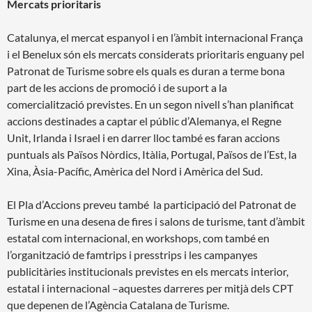
Mercats prioritaris
Catalunya, el mercat espanyol i en l’àmbit internacional França
i el Benelux són els mercats considerats prioritaris enguany pel
Patronat de Turisme sobre els quals es duran a terme bona
part de les accions de promoció i de suport a la
comercialització previstes. En un segon nivell s’han planificat
accions destinades a captar el públic d’Alemanya, el Regne
Unit, Irlanda i Israel i en darrer lloc també es faran accions
puntuals als Països Nòrdics, Itàlia, Portugal, Països de l’Est, la
Xina, Àsia-Pacífic, Amèrica del Nord i Amèrica del Sud.
El Pla d’Accions preveu també la participació del Patronat de
Turisme en una desena de fires i salons de turisme, tant d’àmbit
estatal com internacional, en workshops, com també en
l’organització de famtrips i presstrips i les campanyes
publicitàries institucionals previstes en els mercats interior,
estatal i internacional –aquestes darreres per mitjà dels CPT
que depenen de l’Agència Catalana de Turisme.