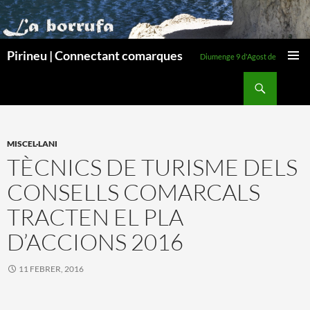
Pirineu | Connectant comarques
Diumenge 9 d'Agost de 2026
MENÚ
Cerca
PRINCI
VÉS
AL
CONTINGUT
MISCEL·LANI
TÈCNICS DE TURISME DELS
CONSELLS COMARCALS
TRACTEN EL PLA
D’ACCIONS 2016
11 FEBRER, 2016