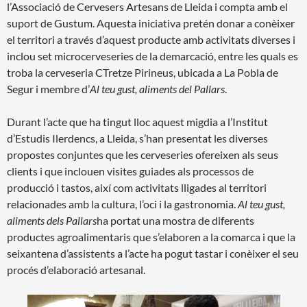
l’Associació de Cervesers Artesans de Lleida i compta amb el
suport de Gustum. Aquesta iniciativa pretén donar a conèixer
el territori a través d’aquest producte amb activitats diverses i
inclou set microcerveseries de la demarcació, entre les quals es
troba la cerveseria CTretze Pirineus, ubicada a La Pobla de
Segur i membre d’
Al teu gust, aliments del Pallars
.
Durant l’acte que ha tingut lloc aquest migdia a l’Institut
d’Estudis Ilerdencs, a Lleida, s’han presentat les diverses
propostes conjuntes que les cerveseries ofereixen als seus
clients i que inclouen visites guiades als processos de
producció i tastos, així com activitats lligades al territori
relacionades amb la cultura, l’oci i la gastronomia.
Al teu gust,
aliments dels Pallars
ha portat una mostra de diferents
productes agroalimentaris que s’elaboren a la comarca i que la
seixantena d’assistents a l’acte ha pogut tastar i conèixer el seu
procés d’elaboració artesanal.