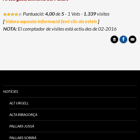
Puntuació:
4,00
de
5
- 1 Vots
-
1.339
visites
[
Valora aquesta informació fent clic als estels
]
NOTA:
El comptador de visites està actiu des de 02-2016
NOTÍCIES
ALT URGELL
ALTA RIBAGORÇA
PALLARS JUSSÀ
PALLARS SOBIRÀ