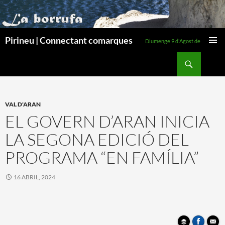
Pirineu | Connectant comarques
Diumenge 9 d'Agost de 2026
MENÚ
Cerca
PRINCI
VÉS
AL
CONTINGUT
VAL D'ARAN
EL GOVERN D’ARAN INICIA
LA SEGONA EDICIÓ DEL
PROGRAMA “EN FAMÍLIA”
16 ABRIL, 2024