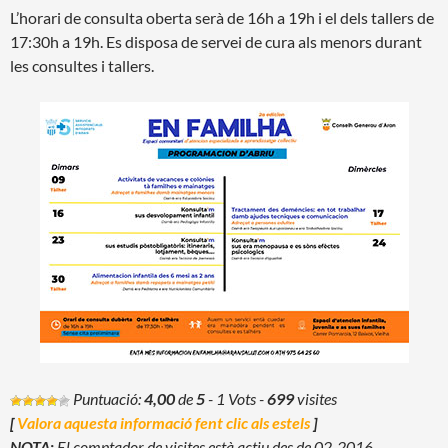
L’horari de consulta oberta serà de 16h a 19h i el dels tallers de
17:30h a 19h. Es disposa de servei de cura als menors durant
les consultes i tallers.
Puntuació:
4,00
de
5
- 1 Vots
-
699
visites
[
Valora aquesta informació fent clic als estels
]
NOTA:
El comptador de visites està actiu des de 02-2016