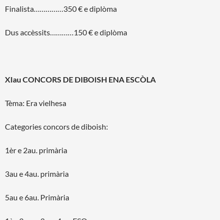
Finalista……………350 € e diplòma
Dus accèssits…………150 € e diplòma
XIau CONCORS DE DIBOISH ENA ESCÒLA
Tèma: Era vielhesa
Categories concors de diboish:
1èr e 2au. primària
3au e 4au. primària
5au e 6au. Primària