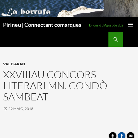
Pirineu | Connectant comarques
Dijous 6 d'Agost de 2026
MENÚ
Cerca
PRINCI
VÉS
AL
CONTINGUT
VAL D'ARAN
XXVIIIAU CONCORS
LITERARI MN. CONDÒ
SAMBEAT
29 MAIG, 2018