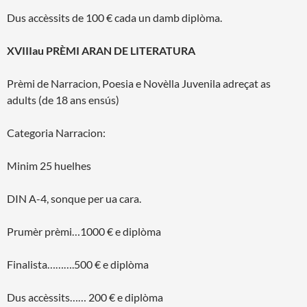
Dus accèssits de 100 € cada un damb diplòma.
XVIIIau PRÈMI ARAN DE LITERATURA
Prèmi de Narracion, Poesia e Novèlla Juvenila adreçat as
adults (de 18 ans ensús)
Categoria Narracion:
Minim 25 huelhes
DIN A-4, sonque per ua cara.
Prumèr prèmi…1000 € e diplòma
Finalista……….500 € e diplòma
Dus accèssits…… 200 € e diplòma