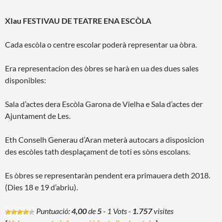
XIau FESTIVAU DE TEATRE ENA ESCÒLA
Cada escòla o centre escolar poderà representar ua òbra.
Era representacion des òbres se harà en ua des dues sales
disponibles:
Sala d’actes dera Escòla Garona de Vielha e Sala d’actes der
Ajuntament de Les.
Eth Conselh Generau d’Aran meterà autocars a disposicion
des escòles tath desplaçament de toti es sòns escolans.
Es òbres se representaràn pendent era primauera deth 2018.
(Dies 18 e 19 d’abriu).
Puntuació:
4,00
de
5
- 1 Vots
-
1.757
visites