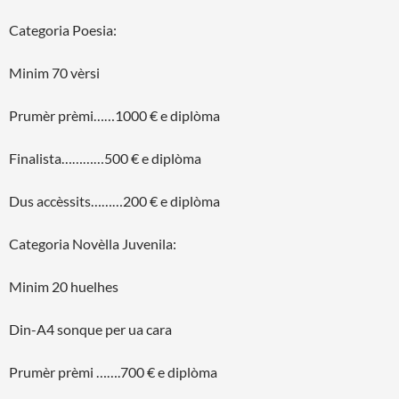
Categoria Poesia:
Minim 70 vèrsi
Prumèr prèmi……1000 € e diplòma
Finalista…………500 € e diplòma
Dus accèssits………200 € e diplòma
Categoria Novèlla Juvenila:
Minim 20 huelhes
Din-A4 sonque per ua cara
Prumèr prèmi …….700 € e diplòma