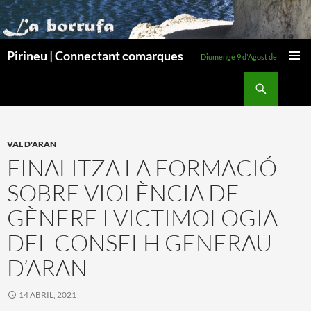
Pirineu | Connectant comarques
Diumenge 9 d'Agost de 2026
MENÚ
Cerca
PRINCI
VÉS
AL
CONTINGUT
VAL D'ARAN
FINALITZA LA FORMACIÓ
SOBRE VIOLÈNCIA DE
GÈNERE I VICTIMOLOGIA
DEL CONSELH GENERAU
D’ARAN
14 ABRIL, 2021