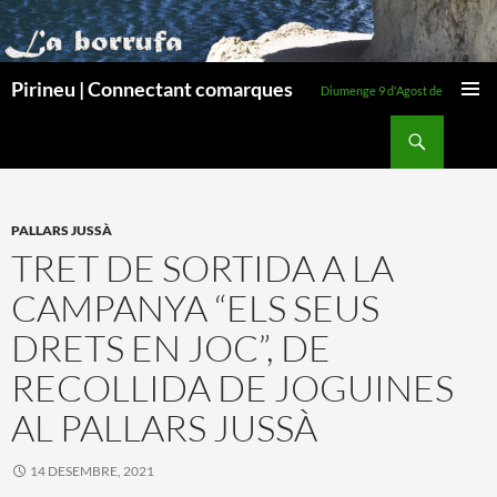
Pirineu | Connectant comarques
Diumenge 9 d'Agost de 2026
MENÚ
Cerca
PRINCI
VÉS
AL
CONTINGUT
PALLARS JUSSÀ
TRET DE SORTIDA A LA
CAMPANYA “ELS SEUS
DRETS EN JOC”, DE
RECOLLIDA DE JOGUINES
AL PALLARS JUSSÀ
14 DESEMBRE, 2021