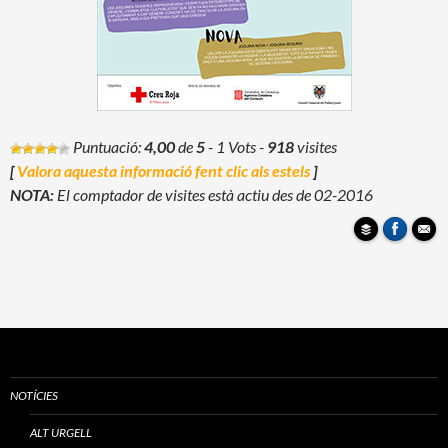
Puntuació:
4,00
de
5
- 1 Vots
-
918
visites
[
Valora aquesta informació fent clic als estels
]
NOTA:
El comptador de visites està actiu des de 02-2016
NOTÍCIES
ALT URGELL