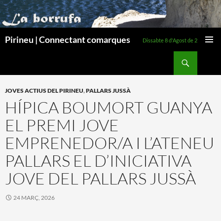
Pirineu | Connectant comarques
Dissabte 8 d'Agost de 2026
MENÚ
Cerca
PRINCI
VÉS
AL
JOVES ACTIUS DEL PIRINEU
,
PALLARS JUSSÀ
CONTINGUT
HÍPICA BOUMORT GUANYA
EL PREMI JOVE
EMPRENEDOR/A I L’ATENEU
PALLARS EL D’INICIATIVA
JOVE DEL PALLARS JUSSÀ
24 MARÇ, 2026