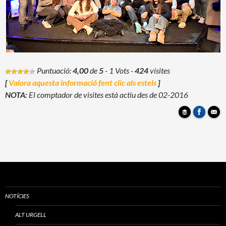
Puntuació:
4,00
de
5
- 1 Vots
-
424
visites
[
Valora aquesta informació fent clic als estels
]
NOTA:
El comptador de visites està actiu des de 02-2016
NOTÍCIES
ALT URGELL