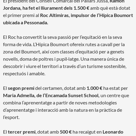
El president del Consell Comarcal del Pallars Jussà,
Ramon
Jordana, ha fet el lliurament dels 1.500 €
amb què està dotat
el primer premi al
Roc Altimiras, impulsor de l’Hípica Boumort
ubicada a Pessonada.
El Roc ha convertit la seva passió per l’equitació en la seva
forma de vida. L’Hípica Boumort ofereix rutes a cavall per la
zona del Boumort, així com classes d’equitació per a genets
novells, doma de poltres i pupil·latge. Una manera única de
descobrir i viure el territori a través d’un turisme sostenible,
respectuós i amable.
El
segon premi
del certamen, dotat amb
1.000 €
ha estat per
Maria Admella, de l’Encamada Sunset School,
un centre que
combina l’aprenentatge a partir de noves metodologies
d’aprenentatge i interacció amb la natura en la pràctica de
l’esport.
El
tercer premi
, dotat amb
500 €
ha recaigut en
Leonardo