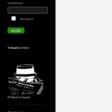
Contrasenya
Recorda'm
9 Usuaris
en línea
D'interès a l'usuari