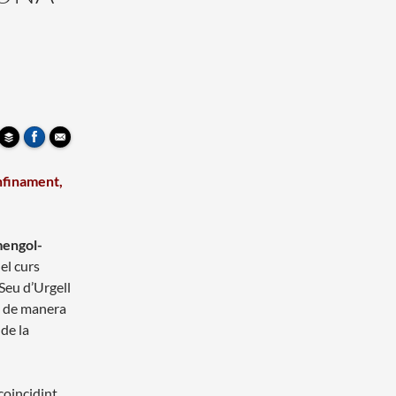
onfinament,
mengol-
del curs
Seu d’Urgell
u de manera
 de la
coincidint