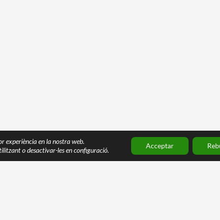
lor experiència en la nostra web.
Acceptar
Reb
ilitzant o desactivar-les en configuració.