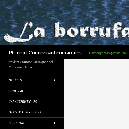
Cerca
Pirineu | Connectant comarques
Diumenge 9 d'Agost de 2026
Revista Gratuïta Comarques del
Pirineu de Lleida
NOTÍCIES
EDITORIAL
CARACTERÍSTIQUES
LLOCS DE DISTRIBUCIÓ
PUBLICITAT