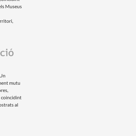
dels Museus
ritori,
 Un
ement mutu
res,
 coincidint
strats al