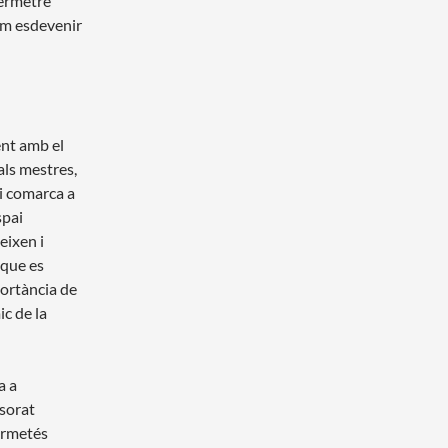
permetre
com esdevenir
ent amb el
ls mestres,
 i comarca a
spai
eixen i
 que es
portància de
c de la
a a
ssorat
permetés