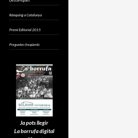
Descàrregues
Rànquing a Catalunya
Premi Editorial 2015
Preguntes freqüents
Ja pots llegir
La borrufa digital