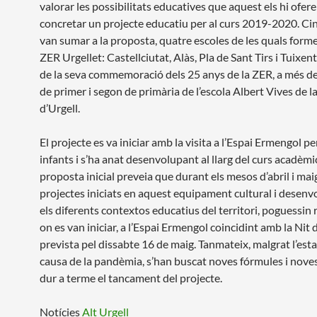
valorar les possibilitats educatives que aquest els hi ofere
concretar un projecte educatiu per al curs 2019-2020. Cin
van sumar a la proposta, quatre escoles de les quals forme
ZER Urgellet: Castellciutat, Alàs, Pla de Sant Tirs i Tuixe
de la seva commemoració dels 25 anys de la ZER, a més d
de primer i segon de primària de l’escola Albert Vives de l
d’Urgell.
El projecte es va iniciar amb la visita a l’Espai Ermengol pe
infants i s’ha anat desenvolupant al llarg del curs acadèmic
proposta inicial preveia que durant els mesos d’abril i maig
projectes iniciats en aquest equipament cultural i desenv
els diferents contextos educatius del territori, poguessin r
on es van iniciar, a l’Espai Ermengol coincidint amb la Nit
prevista pel dissabte 16 de maig. Tanmateix, malgrat l’esta
causa de la pandèmia, s’han buscat noves fórmules i nove
dur a terme el tancament del projecte.
Notícies
Alt Urgell