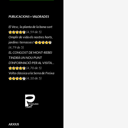
PUBLICACIONS + VALORADES
El Vesc, la planta de la bona sort
(4,59 de 5)
Omplir de vida els nostres horts,
jardins i terrasses!
(4,79 de 5)
EL CONGOST DE MONT-REBEI
TINDRÀ UN NOU PUNT
D’INFORMACIÓ PER AL VISITA...
(4,70 de 5)
Volta clàssica a la Serra de Freixa
(4,10 de 5)
ARXIUS