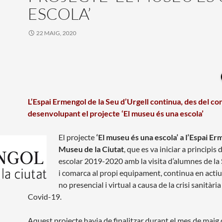
ESCOLA’
22 MAIG, 2020
L’Espai Ermengol de la Seu d’Urgell continua, des del c
desenvolupant el projecte ‘El museu és una escola’
El projecte
‘El museu és una escola’ a l’Espai Er
Museu de la Ciutat
, que es va iniciar a principis 
escolar 2019-2020 amb la visita d’alumnes de la 
i comarca al propi equipament, continua en acti
no presencial i virtual a causa de la crisi sanitària
Covid-19.
Aquest projecte havia de finalitzar durant el mes de maig 