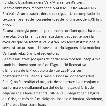
Fundació Etnologica dera Val d’Aran entre d’altres…
La seva obra més important és: VADEMECUM ARANENSE-
Era Val d’Aran a trauèrs dera sua lengua – Una compilació de
textos en aranes de nou segles (des de l’ultim terç del s.XII fins
a 1998).
És una antologia pensada per donar a conèixer quina ha estat
la evolució de la llengua aranesa durant aquest temps i la
evolució que ha sofert la Val d’Aran i les seves institucions, la
seva estructura social i la seva historia, laguens de la mateixa
Val i amb relació amb el seu entorn.
La seva iniciativa, (despres de parlar amb mossèn Josep Amiell
i amb la primera aportació de l’Agrupació Recreativa
d’Empleats de la Productora de Fuerzas Motrices i
posteriorment ajuts del Conselh, Endesa i donacions dels
fidels), ha fet realitat el projecte de construcció del conjunt que
conforma el devallament partint de la imatge del Crist de
Mijaran i del Devallament d’Erill-la-vall, integrat per la figura
del Crist, de més de 2 m. d’alçada, Josep d’Arimatea, Nicodemo,
la Mare de Déu i Sant Joan.