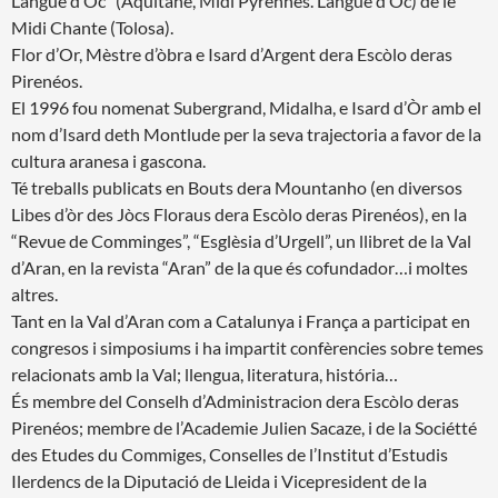
Langue d’Òc” (Aquitane, Midi Pyrénnes. Langue d’Òc) de le
Midi Chante (Tolosa).
Flor d’Or, Mèstre d’òbra e Isard d’Argent dera Escòlo deras
Pirenéos.
El 1996 fou nomenat Subergrand, Midalha, e Isard d’Òr amb el
nom d’Isard deth Montlude per la seva trajectoria a favor de la
cultura aranesa i gascona.
Té treballs publicats en Bouts dera Mountanho (en diversos
Libes d’òr des Jòcs Floraus dera Escòlo deras Pirenéos), en la
“Revue de Comminges”, “Esglèsia d’Urgell”, un llibret de la Val
d’Aran, en la revista “Aran” de la que és cofundador…i moltes
altres.
Tant en la Val d’Aran com a Catalunya i França a participat en
congresos i simposiums i ha impartit confèrencies sobre temes
relacionats amb la Val; llengua, literatura, história…
És membre del Conselh d’Administracion dera Escòlo deras
Pirenéos; membre de l’Academie Julien Sacaze, i de la Sociétté
des Etudes du Commiges, Conselles de l’Institut d’Estudis
Ilerdencs de la Diputació de Lleida i Vicepresident de la