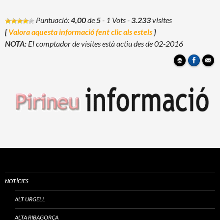
Puntuació:
4,00
de
5
- 1 Vots
-
3.233
visites
[
Valora aquesta informació fent clic als estels
]
NOTA:
El comptador de visites està actiu des de 02-2016
NOTÍCIES
ALT URGELL
ALTA RIBAGORÇA