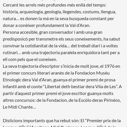
Cercant les arrels més profundes més enllà del temps:
història, arqueologia, geologia, llegendes, costums, llengua,
natura… es donen la má en la seva busqueda constant per
donar a conèixer profundament la Val d’Aran.
Persona accesible, gran conversador i amb una gran
predisposicó per transmetre els seus coneixements, ha sabut
convinar la cotidianitat de la vida… del treball diari i a voltes
rutinari… amb una trajectoria paralela enriquidora tant per a
ell com pels que el coneixen.
La seva trajectoria d’escriptor s’inicia de molt jove, el 1976 en
el primer concurs literari aranès de la Fondacion Musèu
Etnologic dera Val d’Aran, guanya el primer premi de prosa
infantil amb el conte “Libertat deth bestiar dera Vila de Les”. A
partir d’aquest primer premi el jove escritor guanya molts
altres concursos: de la Fondacion, de la Escòlo deras Pirinéos,
Le Midi Chante…
Disticions importants que ha rebut són: El “Premier prix de la