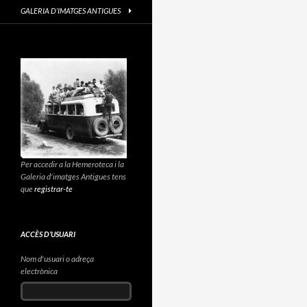
GALERIA D’IMATGES ANTIGUES
Per accedir a la Hemeroteca i la
Galeria d'imatges Antigues tens
que
registrar-te
ACCÈS D’USUARI
Nom d'usuari o adreça
electrònica