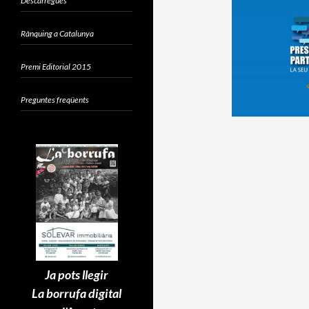
Descàrregues
Rànquing a Catalunya
Premi Editorial 2015
Preguntes freqüents
Ja pots llegir
La borrufa digital