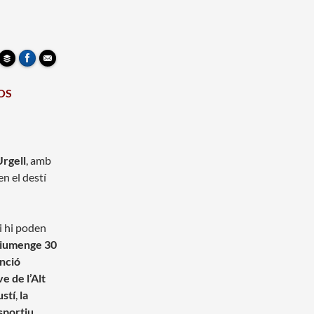
OS
Urgell
, amb
en el destí
i hi poden
diumenge 30
enció
ve de l’Alt
ustí
,
la
sportiu