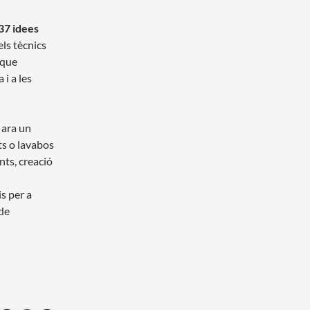
37 idees
els tècnics
 que
 i a les
 ara un
ts o lavabos
nts, creació
is per a
 de