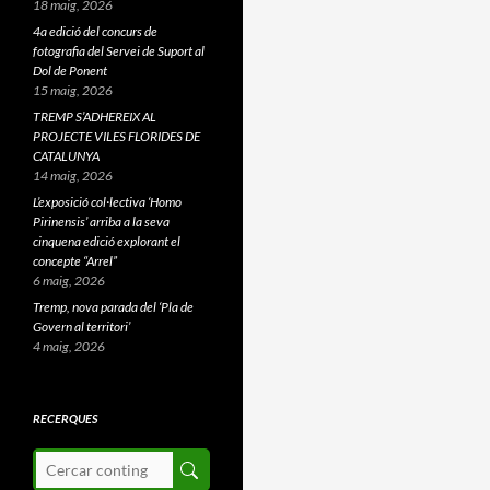
18 maig, 2026
4a edició del concurs de
fotografia del Servei de Suport al
Dol de Ponent
15 maig, 2026
TREMP S’ADHEREIX AL
PROJECTE VILES FLORIDES DE
CATALUNYA
14 maig, 2026
L’exposició col·lectiva ‘Homo
Pirinensis’ arriba a la seva
cinquena edició explorant el
concepte “Arrel”
6 maig, 2026
Tremp, nova parada del ‘Pla de
Govern al territori’
4 maig, 2026
RECERQUES