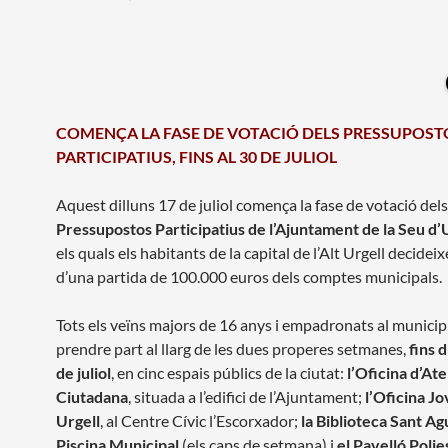
COMENÇA LA FASE DE VOTACIÓ DELS PRESSUPOST
PARTICIPATIUS, FINS AL 30 DE JULIOL
Aquest dilluns 17 de juliol comença la fase de votació dels
Pressupostos Participatius de l’Ajuntament de la Seu d’
els quals els habitants de la capital de l’Alt Urgell decideix
d’una partida de 100.000 euros dels comptes municipals.
Tots els veïns majors de 16 anys i empadronats al municip
prendre part al llarg de les dues properes setmanes,
fins 
de juliol
, en cinc espais públics de la ciutat:
l’Oficina d’At
Ciutadana
, situada a l’edifici de l’Ajuntament;
l’Oficina Jo
Urgell
, al Centre Cívic l’Escorxador;
la Biblioteca Sant Ag
Piscina Municipal
(els caps de setmana) i
el Pavelló Polie