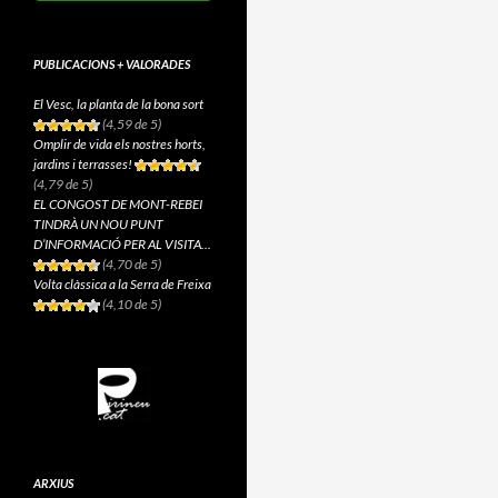
PUBLICACIONS + VALORADES
El Vesc, la planta de la bona sort
(4,59 de 5)
Omplir de vida els nostres horts,
jardins i terrasses!
(4,79 de 5)
EL CONGOST DE MONT-REBEI
TINDRÀ UN NOU PUNT
D’INFORMACIÓ PER AL VISITA...
(4,70 de 5)
Volta clàssica a la Serra de Freixa
(4,10 de 5)
ARXIUS