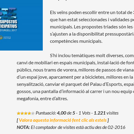
Els veïns poden escollir entre un total de
que han estat seleccionades i validades p
municipals. Les propostes triades són les
s’ajusten a la disponibilitat pressupostària
competències municipals.
S’hi inclou temàtiques molt diverses, com
canvi de mobiliari en espais municipals, instal·lació de fon
públics, nous trams de vorera, millores de passos de viana
d’un espai jove, aparcament per a bicicletes, millores en la
senyalització, canviar el parquet del Palau d’Esports, espa
gossos, una pantalla d’informació al carrer i un nou equip
megafonia, entre d’altres.
Puntuació:
4,00
de
5
- 1 Vots
-
1.221
visites
[
Valora aquesta informació fent clic als estels
]
NOTA:
El comptador de visites està actiu des de 02-2016