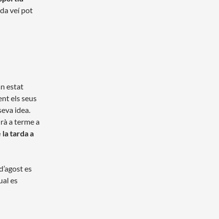
ada veí pot
n estat
nt els seus
seva idea.
urà a terme a
e la tarda a
 d’agost es
ual es