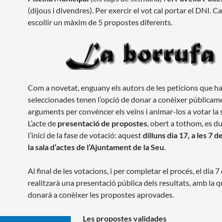
(dijous i divendres). Per exercir el vot cal portar el DNI. C
escollir un màxim de 5 propostes diferents.
Com a novetat, enguany els autors de les peticions que ha
seleccionades tenen l’opció de donar a conèixer públicame
arguments per convèncer els veïns i animar-los a votar la 
L’acte de
presentació de propostes
, obert a tothom, es d
l’inici de la fase de votació: aquest
dilluns dia 17, a les 7 d
la sala d’actes de l’Ajuntament de la Seu
.
Al final de les votacions, i per completar el procés, el dia 7
realitzarà una presentació pública dels resultats, amb la q
donarà a conèixer les propostes aprovades.
Les propostes validades