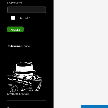
Contrasenya
Recorda'm
16 Usuaris
en línea
D'interès a l'usuari