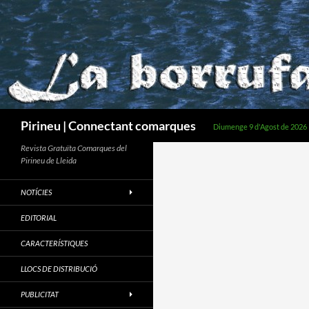
Cerca
Pirineu | Connectant comarques
Diumenge 9 d'Agost de 2026
Revista Gratuïta Comarques del
Pirineu de Lleida
NOTÍCIES
EDITORIAL
CARACTERÍSTIQUES
LLOCS DE DISTRIBUCIÓ
PUBLICITAT