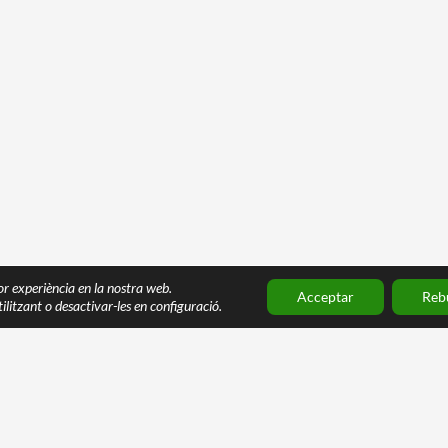
lor experiència en la nostra web.
Acceptar
Reb
ilitzant o desactivar-les en configuració.