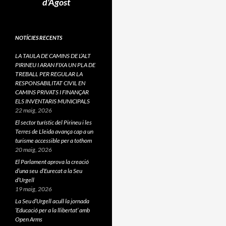
d'Agost
NOTÍCIES RECENTS
LA TAULA DE CAMINS DE L’ALT
PIRINEU I ARAN FIXA UN PLA DE
TREBALL PER REGULAR LA
RESPONSABILITAT CIVIL EN
CAMINS PRIVATS I FINANÇAR
ELS INVENTARIS MUNICIPALS
22 maig, 2026
El sector turístic del Pirineu i les
Terres de Lleida avança cap a un
turisme accessible per a tothom
20 maig, 2026
El Parlament aprova la creació
d’una seu d’Eurecat a la Seu
d’Urgell
19 maig, 2026
La Seu d’Urgell acull la jornada
‘Educació per a la llibertat’ amb
Open Arms