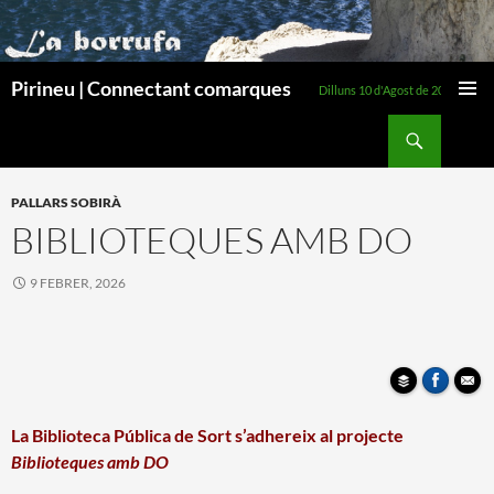
Pirineu | Connectant comarques
Dilluns 10 d'Agost de 2026
MENÚ
Cerca
PRINCI
VÉS
AL
PALLARS SOBIRÀ
CONTINGUT
BIBLIOTEQUES AMB DO
9 FEBRER, 2026
La Biblioteca Pública de Sort s’adhereix al projecte
Biblioteques amb DO