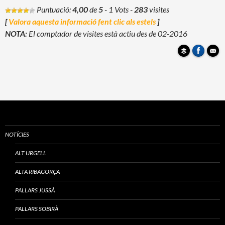
Puntuació:
4,00
de
5
- 1 Vots
-
283
visites
[
Valora aquesta informació fent clic als estels
]
NOTA:
El comptador de visites està actiu des de 02-2016
NOTÍCIES
ALT URGELL
ALTA RIBAGORÇA
PALLARS JUSSÀ
PALLARS SOBIRÀ