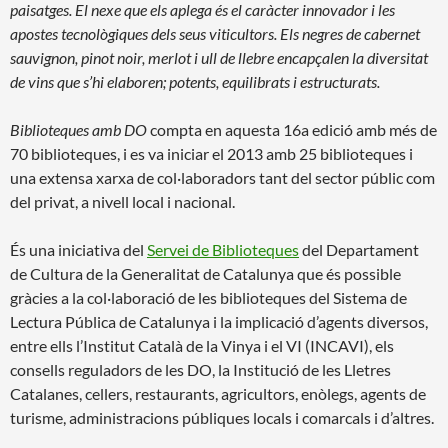
paisatges. El nexe que els aplega és el caràcter innovador i les
apostes tecnològiques dels seus viticultors. Els negres de cabernet
sauvignon, pinot noir, merlot i ull de llebre encapçalen la diversitat
de vins que s’hi elaboren; potents, equilibrats i estructurats.
Biblioteques amb DO
compta en aquesta 16a edició amb més de
70 biblioteques, i es va iniciar el 2013 amb 25 biblioteques i
una extensa xarxa de col·laboradors tant del sector públic com
del privat, a nivell local i nacional.
És una iniciativa del
Servei de Biblioteques
del Departament
de Cultura de la Generalitat de Catalunya que és possible
gràcies a la col·laboració de les biblioteques del Sistema de
Lectura Pública de Catalunya i la implicació d’agents diversos,
entre ells l’Institut Català de la Vinya i el VI (INCAVI), els
consells reguladors de les DO, la Institució de les Lletres
Catalanes, cellers, restaurants, agricultors, enòlegs, agents de
turisme, administracions públiques locals i comarcals i d’altres.