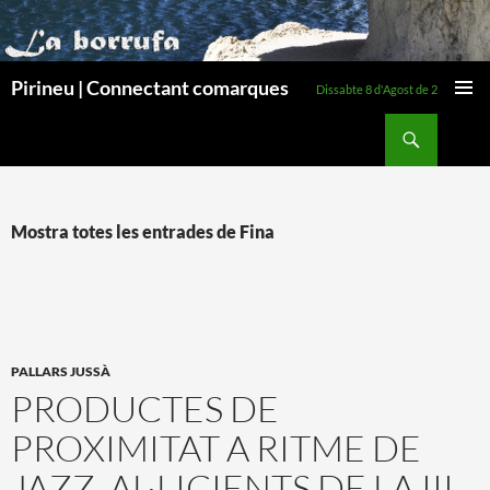
Pirineu | Connectant comarques
Dissabte 8 d'Agost de 2026
MENÚ
Cerca
PRINCI
VÉS
AL
CONTINGUT
Mostra totes les entrades de Fina
PALLARS JUSSÀ
PRODUCTES DE
PROXIMITAT A RITME DE
JAZZ, AL·LICIENTS DE LA III