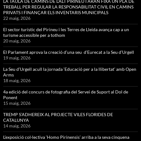
LA TAULA DE CAMINS DE L’ALT PIRINEU I ARAN FIXA UN PLA DE
TREBALL PER REGULAR LA RESPONSABILITAT CIVIL EN CAMINS
PRIVATS I FINANÇAR ELS INVENTARIS MUNICIPALS
22 maig, 2026
El sector turístic del Pirineu i les Terres de Lleida avança cap a un
turisme accessible per a tothom
20 maig, 2026
El Parlament aprova la creació d’una seu d’Eurecat a la Seu d’Urgell
19 maig, 2026
La Seu d’Urgell acull la jornada ‘Educació per a la llibertat’ amb Open
Arms
18 maig, 2026
4a edició del concurs de fotografia del Servei de Suport al Dol de
Ponent
15 maig, 2026
TREMP S’ADHEREIX AL PROJECTE VILES FLORIDES DE
CATALUNYA
14 maig, 2026
L’exposició col·lectiva ‘Homo Pirinensis’ arriba a la seva cinquena