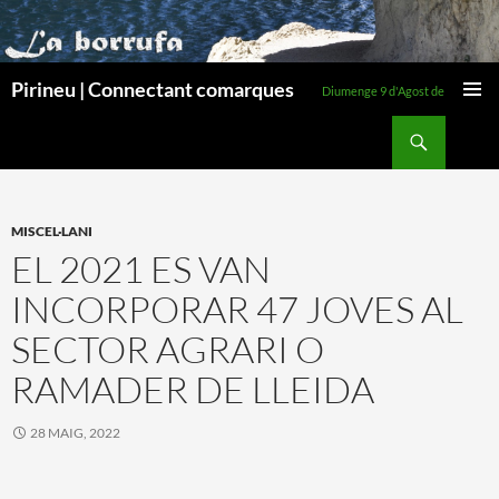
Pirineu | Connectant comarques
Diumenge 9 d'Agost de 2026
MENÚ
Cerca
PRINCI
VÉS
AL
CONTINGUT
MISCEL·LANI
EL 2021 ES VAN
INCORPORAR 47 JOVES AL
SECTOR AGRARI O
RAMADER DE LLEIDA
28 MAIG, 2022