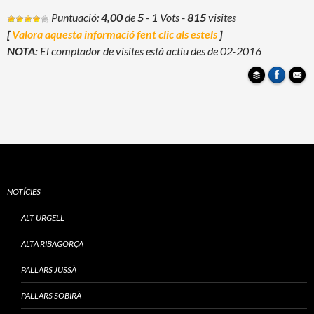
Puntuació:
4,00
de
5
- 1 Vots
-
815
visites
[
Valora aquesta informació fent clic als estels
]
NOTA:
El comptador de visites està actiu des de 02-2016
NOTÍCIES
ALT URGELL
ALTA RIBAGORÇA
PALLARS JUSSÀ
PALLARS SOBIRÀ