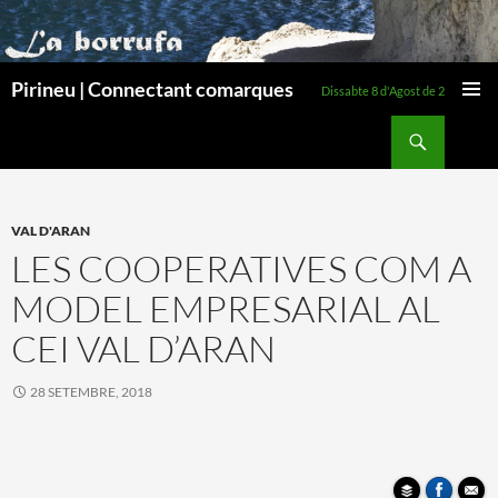
Pirineu | Connectant comarques
Dissabte 8 d'Agost de 2026
MENÚ
Cerca
PRINCI
VÉS
AL
CONTINGUT
VAL D'ARAN
LES COOPERATIVES COM A
MODEL EMPRESARIAL AL
CEI VAL D’ARAN
28 SETEMBRE, 2018